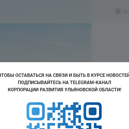
ЛК
ЧТОБЫ ОСТАВАТЬСЯ НА СВЯЗИ И БЫТЬ В КУРСЕ НОВОСТЕЙ
ИСТОРИИ 
ПОДПИСЫВАЙТЕСЬ НА TELEGRAM-КАНАЛ
#InvestInUly
КОРПОРАЦИИ РАЗВИТИЯ УЛЬЯНОВСКОЙ ОБЛАСТИ!
АРХБ
Улья
Пром
Логи
Производс
выго
кооп
Кадр
инвестиций
инв
рабочих ме
тора
Меры
Вых
ввод в экс
Важный асп
Быс
и
Образоват