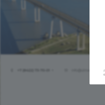
Уважаемые коллеги! Пригла
инвестиционный потенциал 
Сегодня для реализации ин
в нашем регионе предостав
ведения бизнеса и полный 
поддержки на всех этапах р
Наши партнёры получают по
срока функционирования 
Алексей Юрьевич Русских
+7 (8422) 73-70-01
info@ulinvest.ru
о