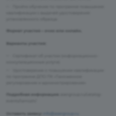
Пройти обучение по программе повышения
квалификации с выдачей удостоверения
установленного образца.
Формат участия – очно или онлайн.
Варианты участия:
Сертификат об участии (информационно-
консультационные услуги)
Удостоверение о повышении квалификации
по программе ДПО ПК «Таможенное
регулирование и администрирование»
Подробная информация:
asergroup.ru/catalog-
events/tamozh/
Оставить заявку:
info@asergroup.ru