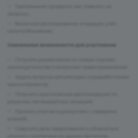
Таможенные проверки: как отвечать на
запросы;
Валютное регулирование: операции, учёт,
налогообложение;
Уникальные возможности для участников:
Получить разъяснения по новым нормам
законодательства и вопросам правоприменения;
Задать вопросы регуляторам и разработчикам
законопроектов;
Получить практические рекомендации по
решению нестандартных ситуаций;
Принять участие в дискуссиях с лидерами
мнений;
Озвучить свои предложения и обменяться
опытом с коллегами из разных регионов;