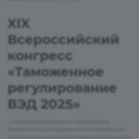
XIX
Всероссийский
конгресс
«Таможенное
регулирование
ВЭД 2025»
С докладами приглашены представители
Минфина России, Евразийской экономической
комиссии, Консультативного совета Центрального