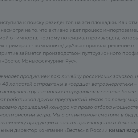
иступила к поиску резидентов на эти площадки. Как отм
несмотря на то, что активно идет процесс импортозаме
мой от импорта, поэтому потенциал производств, котор
них примеров - компания «ДауАкса» приняла решение о
приятие займется производством пултрузионного профи
 «Вестас Мэньюфекчуринг Рус».
печивает продукцией всю линейку российских заказов, н
у 48 лопастей отправлены в «сердце» ветроэнергетики –
 вернулась группа наших сотрудников в составе более 
т работников других предприятий Vestas по всему миру
 недавно прошедший конкурс на право отбора мощност
ости энергии ветра. Мы с оптимизмом смотрим в буду
ть линейку продукции и начать производство в Ульянов
альный директор компании «Вестас» в России
Кимал Юсу