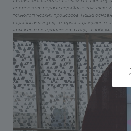
китайского самолёта CR929. По первому проекту 
собираются первые серийные комплекты, по второ
технологических процессов. Наша основная зада
серийный выпуск, который определён главным раз
крыльев и центропланов в год»
, - сообщил руково
о