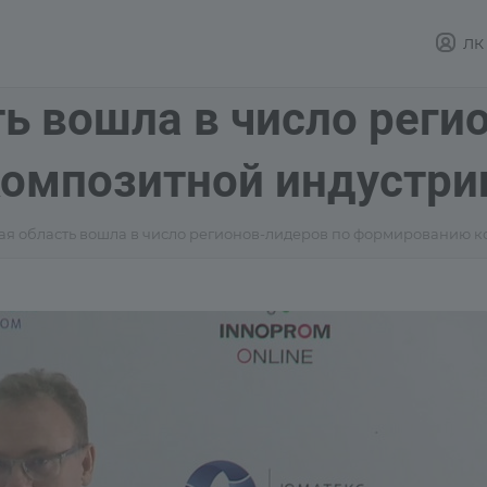
ЛК
ь вошла в число реги
омпозитной индустри
ая область вошла в число регионов-лидеров по формированию 