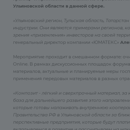
Ульяновской области в данной сфере.
«Ульяновский регион, Тульская область, Татарст
индустрии. Они являются примерами регионов, ко
зрения «приземления» инвесторов на своей террит
генеральный директор компании «ЮМАТЕКС»
Але
Мероприятие проходит в смешанном формате: оч
Online. В рамках дискуссионных площадок форум
материалов, актуальные и планируемые меры госп
применения передовых материалов в разных отр
«Композит - лёгкий и сверхпрочный материал, з
база для дальнейшего развития этого направлени
которые готовы налаживать внутреннюю коопера
Правительства РФ в Ульяновской области за бли
перспективные предприятия, которые будут плати
вкладываемся в развитие и рассчитываем на мак