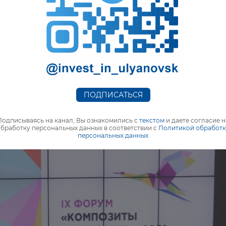
мы находимся на этапе серийного производства, сейча
му - изготавливаются прототипы и идёт отработка
ча – в ближайшие три года по МС-21 выйти на максима
работчиком - корпорацией «Иркут», до 72 комплектов
дитель.
ПОДПИСАТЬСЯ
Подписываясь на канал, Вы ознакомились с
текстом
и даете согласие н
бработку персональных данных в соответствии с
Политикой обработ
персональных данных