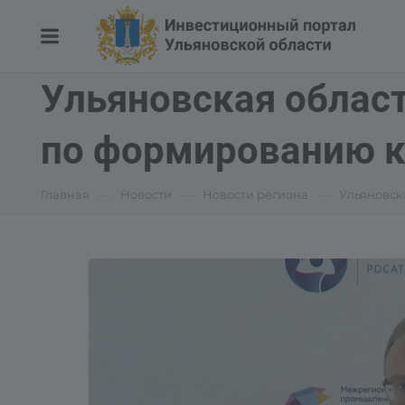
Ульяновская област
по формированию к
—
—
—
Главная
Новости
Новости региона
Ульяновск