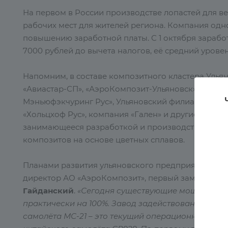
На первом в России производстве лопастей для в
рабочих мест для жителей региона. Компания одн
повышению заработной платы. С 1 октября заработ
7000 рублей до вычета налогов, её средний уровен
Напомним, в составе композитного кластера Улья
«Авиастар-СП», «АэроКомпозит-Ульяновск», единст
Мэньюфэкчуринг Рус», Ульяновский филиал Всеро
«Хольцхоф Рус», компания «Гален» и другие. На 
занимающееся разработкой и производством изде
композитов на основе цветных сплавов.
Планами развития ульяновского предприятия «Аэ
директор АО «АэроКомпозит», первый заместител
Гайданский
.
«Сегодня существующие мощности п
практически на 100%. Завод задействован в двух 
самолёта МС-21 – это текущий операционный прое