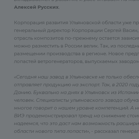
Алексей Русских
.
Корпорация развития Ульяновской области уже пр
генеральный директор Корпорации Сергей Васин, 
отрасль композитов по-прежнему остается зависи
можно разместить в России велик. Так, из послед
размещении производства в регионе. Новое пред
лопастей ветрогенераторов, выпускаемых заводом
«Сегодня наш завод в Ульяновске не только обес
отправляет продукцию на экспорт. Так, в 2020 год
Данию. Буквально на днях в Ульяновск из Испании
человек. Специалисты ульяновского завода обучаю
многое говорит о нашем уровне компетенций. А
ВИЭ продемонстрировал тренд на снижение стоим
надеемся, что это даст нам возможность расшири
области нового типа лопасти»
, - рассказал генер