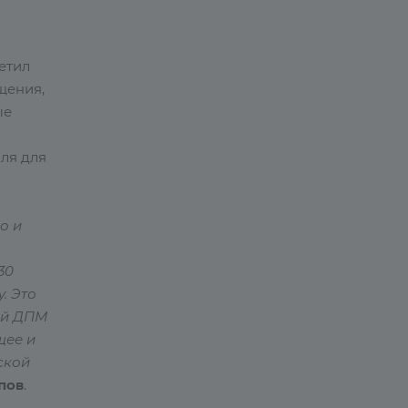
етил
щения,
ые
ля для
о и
30
. Это
ей ДПМ
щее и
ской
пов
.