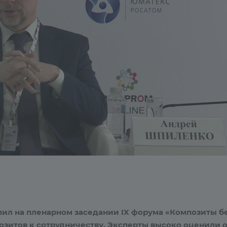
упил на пленарном заседании IX форума «Композиты б
озитов к сотрудничеству. Эксперты высоко оценили 