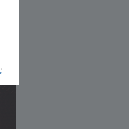
с
льный
а
ки