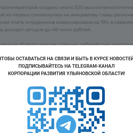
етрогенераторов создано около 500 высокотехнологичн
ой из первых откликнулась на инициативу главы региона
ная плата сотрудников индексирована на 19%, в средне
ь доходит сегодня до 48 тысяч рублей.
новской области сегодня успешно работает ряд предпри
венный завод по производству лопастей в России «Вест
ЧТОБЫ ОСТАВАТЬСЯ НА СВЯЗИ И БЫТЬ В КУРСЕ НОВОСТЕЙ
ссийского института авиационных материалов, предпри
ПОДПИСЫВАЙТЕСЬ НА TELEGRAM-КАНАЛ
базе наноцентра разместилось ООО НПП «Металл-Композит
КОРПОРАЦИИ РАЗВИТИЯ УЛЬЯНОВСКОЙ ОБЛАСТИ!
лий из высокотехнологичных материалов - металломат
роКомпозит-Ульяновск» поделился на форуме генераль
ь генерального директора корпорации «Иркут»
Анатоли
редприятия «АэроКомпозит» в Ульяновске загружены
основных проектах: изготовление крыла и центроплана 
кт, второй проект – создание крыла для российско-