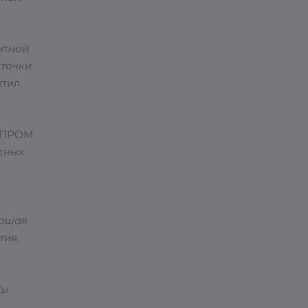
итной
 точки
етил
НОПРОМ
тных
рошая
тия,
Мы