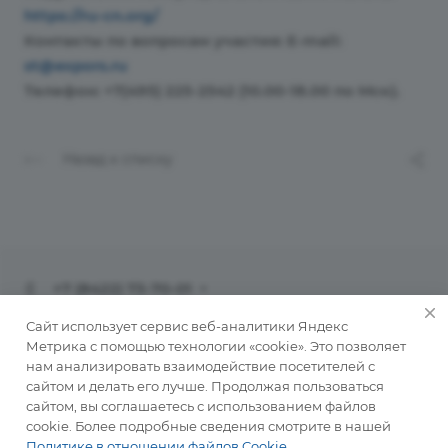
https://ru-cn.org/
Контакты по вопросам участия: E-mail:
st@expors.ru
Телефон: +7(495) 225-2542 (10.00-18.00 по Мск).
Назад к списку
+7 (8422) 73-70-01
info@ulinvest.ru
Сайт использует сервис веб-аналитики Яндекс
Метрика с помощью технологии «cookie». Это позволяет
нам анализировать взаимодействие посетителей с
432071, г. Ульяновск, ул. Рылеева, д. 41
сайтом и делать его лучше. Продолжая пользоваться
сайтом, вы соглашаетесь с использованием файлов
cookie. Более подробные сведения смотрите в нашей
© 2026 АКЦИОНЕРНОЕ ОБЩЕСТВО «КОРПОРАЦИЯ
Политике в отношении файлов Cookie
.