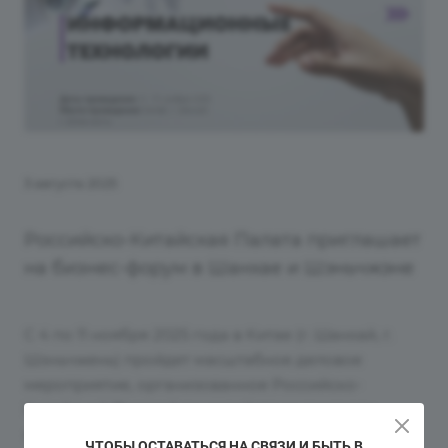
3 августа 2025
Российско-Китайская Палата приглашает
на бизнес-форум в Шанхае и Шэньчжэне
С 4 по 11 ноября 2025 года в Китае (г. Шанхай, г.
Шэньчжень) пройдет масштабное деловое
мероприятие, организованное Российско-
Китайской Палатой по содействию торговле
машинно-технической и инновационной
ЧТОБЫ ОСТАВАТЬСЯ НА СВЯЗИ И БЫТЬ В