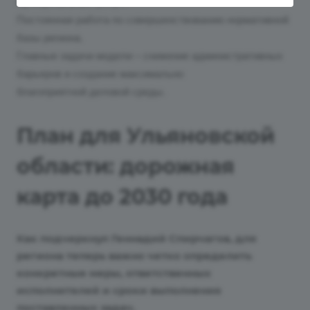
муниципальных услуг.
Постоянная работа по совершенствованию нормативной
базы региона.
Главные задачи модели – снижение административных
барьеров и создание максимально
благоприятной деловой среды.
План для Ульяновской
области: дорожная
карта до 2030 года
Как подчеркнул Геннадий Спирчагов, для
региона теперь важно четко определить
конкретные меры, ответственных
исполнителей и сроки выполнения
поставленных задач.