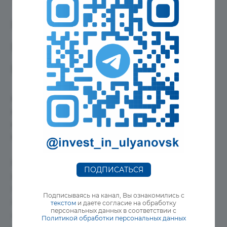
12 ключевых
направлений для роста
инвестиционной
привлекательности
Работа в рамках модели будет вестись по
конкретным «дорожным картам» по 12
направлениям, что гарантирует комплексный
подход. Среди них:
Всесторонняя поддержка инвесторов на всех этапах
ПОДПИСАТЬСЯ
реализации проекта.
Опережающее развитие инфраструктуры для нового
Подписываясь на канал, Вы ознакомились с
бизнеса.
текстом
и даете согласие на обработку
персональных данных в соответствии с
Активная цифровизация государственных и
Политикой обработки персональных данных