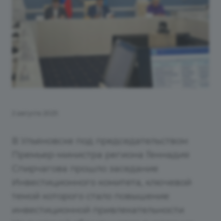
2 августа 2025
В Ульяновске под председательством
Премьер-министра региона Геннадия
Спирчагова прошло заседание
Инвестиционного комитета, ключевой
темой которого стало повышение
инвестиционной привлекательности