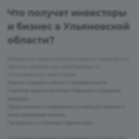
Что получат инвесторы
и бизнес в Ульяновской
области?
Внедрение Национальной модели в Ульяновской
области означает для действующих и
потенциальных инвесторов:
Единые стандарты работы с органами власти.
Снижение административных барьеров и упрощение
процедур.
Предсказуемые и комфортные условия для ведения и
масштабирования бизнеса.
Прозрачность и понятные правила игры.
Корпорация развития Ульяновской области, как