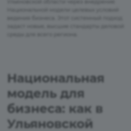
Ульяновской области через внедрение
Национальной модели целевых условий
ведения бизнеса. Этот системный подход
задаст новые, высшие стандарты деловой
среды для всего региона.
Национальная
модель для
бизнеса: как в
Ульяновской