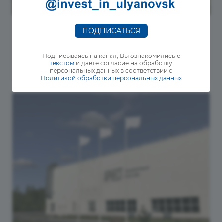
ПОДПИСАТЬСЯ
Новости региона
ОЭЗ «Ульяновск» вошла в тройку лучших
Подписываясь на канал, Вы ознакомились с
особых экономических зон России
текстом
и даете согласие на обработку
персональных данных в соответствии с
Политикой обработки персональных данных