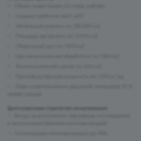
Объем инвестиций: 4,5 млрд. рублей
Создано рабочих мест: 400
Земельный участок: ок. 330.000 м2
Площадь застройки: ок. 21.000 м2
Сборочный цех: ок. 3.300 м2
Цех механической обработки: ок. 1.300 м2
Технологический центр: ок. 640 м2
Производственная мощность ок. 1.200 в год
Парк энергетических решений: покрывает 10 %
затрат завода
Долгосрочная стратегия локализации
Фокус на российских партнеров, поставщиков
и высококачественные комплектующие
Локализация комплектующих до 70%