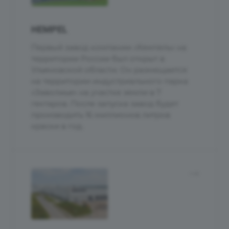
HEMPEL
Первый завод компании «Хемпель» на
территории России был открыт в
Ульяновской области. Он размещается
на территории индустриального парка
«Заволжье» на участке земли в 7
гектаров. После запуска завод будет
производить 16 миллионов литров
краски в год.