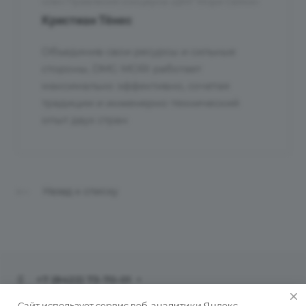
член Правления концерна «ДМГ Мори Сейки»
Кристиан Тёнес
Объединив свои ресурсы и сильные
стороны, DMG MORI работает
максимально эффективно, сочетая
традиции и инженерно-технический
опыт двух стран
Назад к списку
+7 (8422) 73-70-01
info@ulinvest.ru
Сайт использует сервис веб-аналитики Яндекс