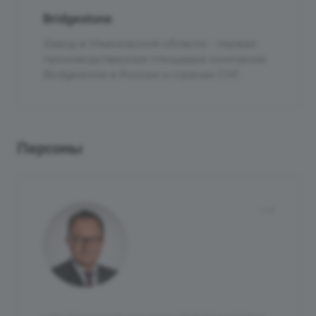
Bridgestone
Завод в Ульяновской области - первая
производственная площадка компании
Bridgestone в России и странах СНГ.
Персоны