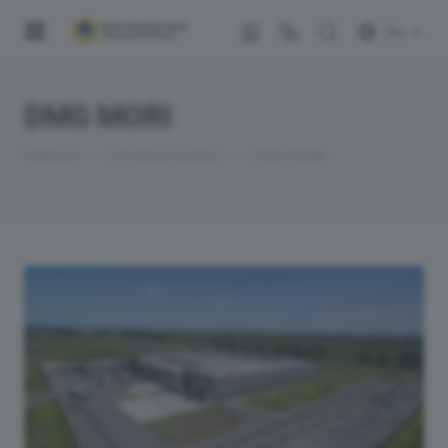
RU
DMG MORI
—
—
Главная
Истории успеха
DMG MORI