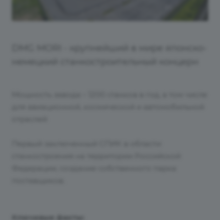
DMG MORI - крупнейший в мире японско-
немецкий станкостроительный концерн
Мощность завода – 1200 станков в год, в том числе
для авиационной, космической и автомобильной
отраслей
Первый заключенный СПИК в области
станкостроения на территории Российской
Федерации, создание собственного парка
поставщиков.
Ключевые факты: